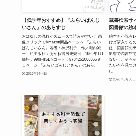
【低学年おすすめ】『ふらいぱんじ
蔵書検索サ
いさん』のあらすじ
図書館の絵
おはなしの流れがスムーズで読みやすい！ 画
絵本も小説も
像クリックでAmazon商品ページへ 『ふらい
けど購入する
ぱんじいさん』著者：神沢利子 作／堀内誠
は、図書館の
一 絵出版社：あかね書房発売日：1969年1月
影響で図書館
価格：990円ISBNコード：9784251006356９
ないし、そも
１ページ 『ふらいぱんじいさん』のあら...
たい本を見つ
に...
2020年8月4日
2020年6月30日