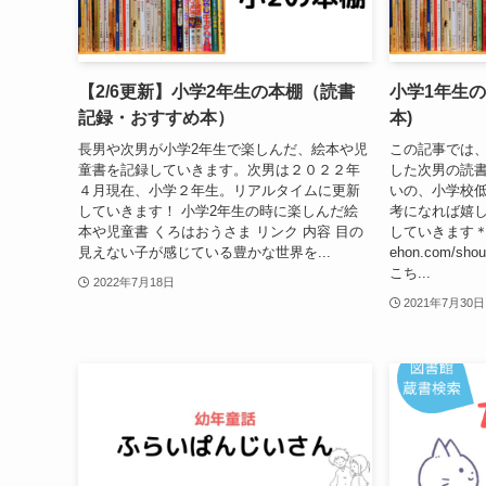
【2/6更新】小学2年生の本棚（読書
小学1年生
記録・おすすめ本）
本)
長男や次男が小学2年生で楽しんだ、絵本や児
この記事では、
童書を記録していきます。次男は２０２２年
した次男の読書
４月現在、小学２年生。リアルタイムに更新
いの、小学校
していきます！ 小学2年生の時に楽しんだ絵
考になれば嬉
本や児童書 くろはおうさま リンク 内容 目の
していきます＊ htt
見えない子が感じている豊かな世界を...
ehon.com/shou
こち...
2022年7月18日
2021年7月30日