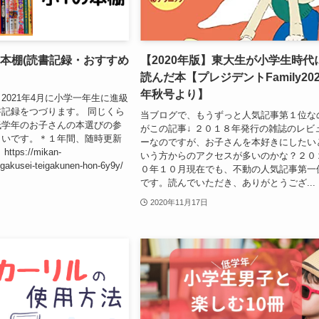
の本棚(読書記録・おすすめ
【2020年版】東大生が小学生時代
読んだ本【プレジデントFamily202
年秋号より】
2021年4月に小学一年生に進級
記録をつづります。 同じくら
当ブログで、もうずっと人気記事第１位な
低学年のお子さんの本選びの参
がこの記事↓ ２０１８年発行の雑誌のレビ
しいです。＊１年間、随時更新
ーなのですが、お子さんを本好きにしたい
ps://mikan-
いう方からのアクセスが多いのかな？２０
gakusei-teigakunen-hon-6y9y/
０年１０月現在でも、不動の人気記事第一
です。読んでいただき、ありがとうござ...
2020年11月17日