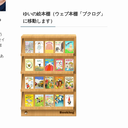
ゆいの絵本棚（ウェブ本棚「ブクログ」
も
に移動します）
う
セイ
ま
「あ