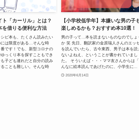
イト「カーリル」とは？
【小学校低学年】本嫌いな男の子
本を借りる便利な方法
楽しめるかも？おすすめ本10選！
レシピ本も、たくさん読みたい
男の子って…本を読まないものなのでしょ
のには限度がある…そんな時
か 笑 先日、翻訳家の金原瑞人さんのエッ
出番です！でも、新型コロナの
を読んでいたら、古今東西、男子は本を読
でゆっくり本を探すこともでき
ないよねえ、ということが書かれていまし
そも子ども連れだと自分の読み
た。 そういえば・・・ママ友さんからは
けることも難しい。そんな時
んなに絵本読んであげたのに、小学生に...
2020年6月14日