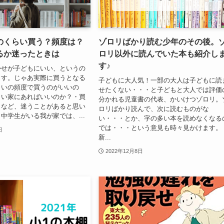
のくらい買う？頻度は？
ゾロリばかり読む少年のその後。
るか迷ったときは
ロリ以外に読んでいた本も紹介し
す♪
かせが子どもにいい、というの
ます。じゃあ実際に買うとなる
子どもに大人気！一部の大人は子どもに読
らいの頻度で買うのがいいの
せたくない・・・と子どもと大人では評価
らい家にあればいいのか？・買
分かれる児童書の代表、かいけつゾロリ。
？など、迷うことがあると思い
ロリばかり読んで、次に読むものがな
中学生がいる我が家では、...
い・・・とか、字の多い本を読めなくなる
では・・・という意見も時々見かけます。
日
新...
2022年12月8日