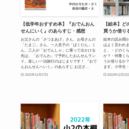
【低学年おすすめ本】『おでんおん
【絵本】ど
せんにいく』のあらすじ・感想
買うか借り
お父さんの「さつまあげ」さん、お母さんの
絵本の読み聞
「たまご」さん、一人息子の「ばくだん」く
はよく言われ
ん。三人が「おでんしゃ」に乗って出かける
と、・どのく
先は、「おでんわ」で予約したおんせんラン
か？・何冊く
ド。楽しい一泊旅行のはじまりです！ 『おで
うか借りるか
んおんせんへいく』のあらすじ お父さ...
ます。小学生・
2022年12月27日
2022年12月22