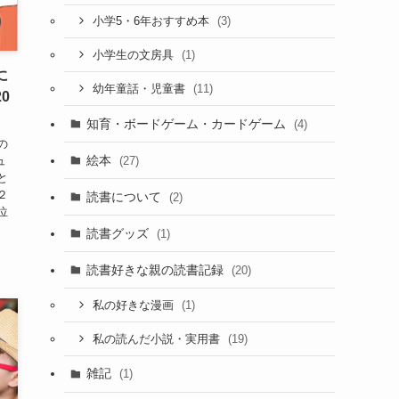
(3)
小学5・6年おすすめ本
(1)
小学生の文房具
に
(11)
幼年童話・児童書
0
知育・ボードゲーム・カードゲーム
(4)
の
絵本
(27)
ュ
と
２
読書について
(2)
位
読書グッズ
(1)
読書好きな親の読書記録
(20)
(1)
私の好きな漫画
(19)
私の読んだ小説・実用書
雑記
(1)