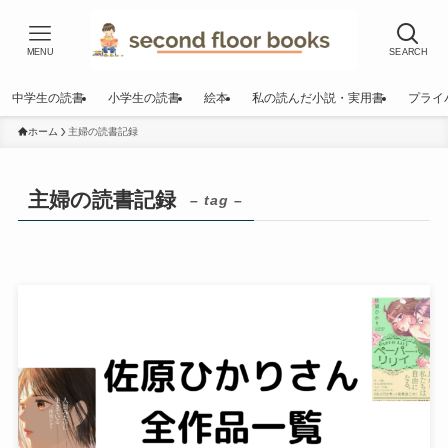
MENU
SEARCH
中学生の読書
小学生の読書
絵本
私の読んだ小説・実用書
プライ
ホーム
主婦の読書記録
主婦の読書記録
– tag –